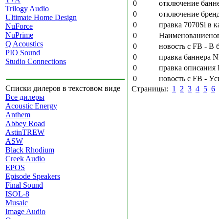
0
отключение банн
Trilogy Audio
0
отключение бренд
Ultimate Home Design
0
правка 7070Si в 
NuForce
NuPrime
0
Наименованиеново
Q Acoustics
0
новость с FB - В
PIO Sound
0
правка баннера N
Studio Connections
0
правка описания 
0
новость с FB - Уc
Списки дилеров в текстовом виде
Страницы:
1
2
3
4
5
6
Все дилеры
Acoustic Energy
Anthem
Abbey Road
AstinTREW
ASW
Black Rhodium
Creek Audio
EPOS
Episode Speakers
Final Sound
ISOL-8
Musaic
Image Audio