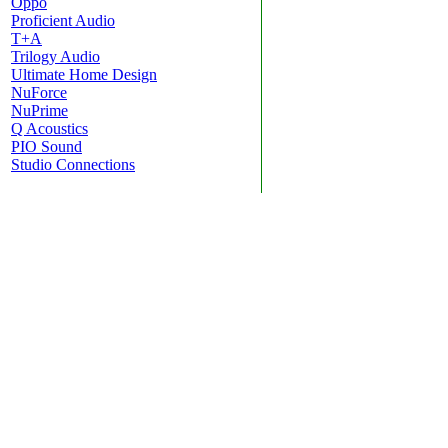
Oppo
Proficient Audio
T+A
Trilogy Audio
Ultimate Home Design
NuForce
NuPrime
Q Acoustics
PIO Sound
Studio Connections