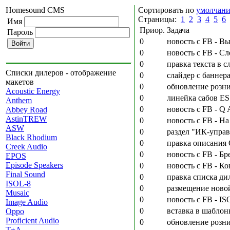
Homesound CMS
Сортировать по
умолчан
Страницы:
1
2
3
4
5
6
Имя
Приор.
Задача
Пароль
0
новость с FB - В
0
новость с FB - С
0
правка текста в с
Списки дилеров - отображение
0
слайдер с баннер
макетов
0
обновление розни
Acoustic Energy
0
линейка сабов ES
Anthem
0
новость с FB - Q
Abbey Road
AstinTREW
0
новость с FB - На
ASW
0
раздел "ИК-управ
Black Rhodium
0
правка описания 
Creek Audio
0
новость с FB - Б
EPOS
Episode Speakers
0
новость с FB - К
Final Sound
0
правка списка ди
ISOL-8
0
размещение новой
Musaic
0
новость с FB - ISO
Image Audio
0
вставка в шаблон
Oppo
Proficient Audio
0
обновление розни
T+A